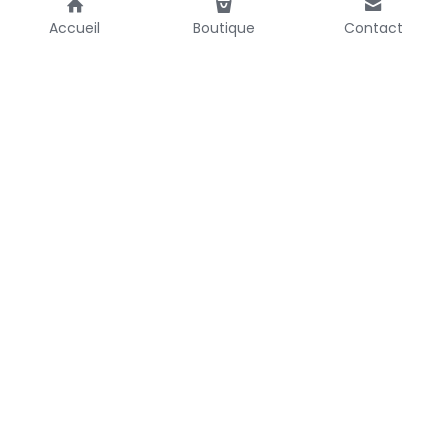
Accueil
Boutique
Contact
Tous droits réservés ©2026
BGE COOP - 3 Chemin du Pigeonnier de la Cépière, 31100 Toulouse
SIRET 38360947600023 R.C.S. Toulouse 
Termes et Conditions