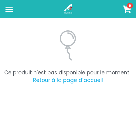
0
×
LES CATÉGORIES DE LA BOUTIQUE
A PROPOS
IMMERSION AU JAPON
Toutes les catégories
PROFESSIONNELS
ATELIERS
TEAM BUILDING
Ce produit n'est pas disponible pour le moment.
FORMATION CUISINE VEGETALE
AVIS CLIENTS
Retour à la page d’accueil
CREATION DE RECETTES
Connexion
/
S'inscrire
Rechercher
MON PROJET