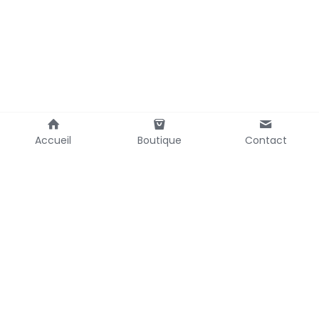
Accueil
Boutique
Contact
Tous droits réservés ©2026
BGE COOP - 3 Chemin du Pigeonnier de la Cépière, 31100 Toulouse