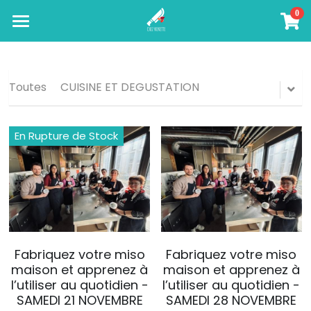
0
×
LES CATÉGORIES DE LA BOUTIQUE
A PROPOS
IMMERSION AU JAPON
Toutes les catégories
Toutes
CUISINE ET DEGUSTATION
PROFESSIONNELS
En Rupture de Stock
ATELIERS
TEAM BUILDING
FORMATION CUISINE VEGETALE
AVIS CLIENTS
CREATION DE RECETTES
Connexion
/
S'inscrire
Rechercher
Fabriquez votre miso
Fabriquez votre miso
maison et apprenez à
maison et apprenez à
l’utiliser au quotidien -
l’utiliser au quotidien -
MON PROJET
SAMEDI 21 NOVEMBRE
SAMEDI 28 NOVEMBRE