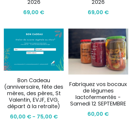
2026
2026
69,00 €
69,00 €
Bon Cadeau
Fabriquez vos bocaux
(anniversaire, fête des
de légumes
mères, des pères, St
lactofermentés -
Valentin, EVJF, EVG,
Samedi 12 SEPTEMBRE
départ à la retraite)
60,00 €
60,00 € - 75,00 €