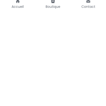
Accueil
Boutique
Contact
Tous droits réservés ©2026
BGE COOP - 3 Chemin du Pigeonnier de la Cépière, 31100 Toulouse
SIRET 38360947600023 R.C.S. Toulouse 
Termes et Conditions