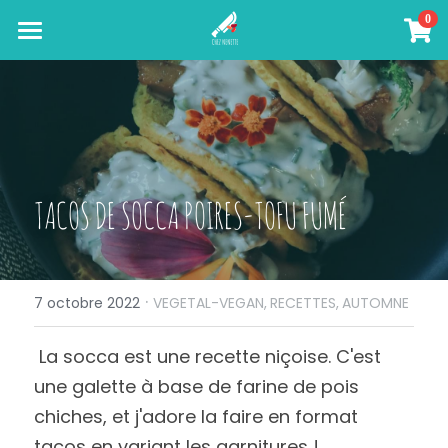
×
0
LES CATÉGORIES DE LA BOUTIQUE
A PROPOS
Toutes les catégories
IMMERSION AU JAPON
PROFESSIONNELS
TACOS DE SOCCA POIRES-TOFU FUMÉ
ATELIERS
TEAM BUILDING
FORMATION CUISINE VEGETALE
AVIS CLIENTS
CREATION DE RECETTES
·
Connexion
/
S'inscrire
7 octobre 2022
VEGETAL-VEGAN,
RECETTES,
AUTOMNE
Rechercher
 La socca est une recette niçoise. C'est 
une galette à base de farine de pois 
MON PROJET
chiches, et j'adore la faire en format 
tacos en variant les garnitures ! 