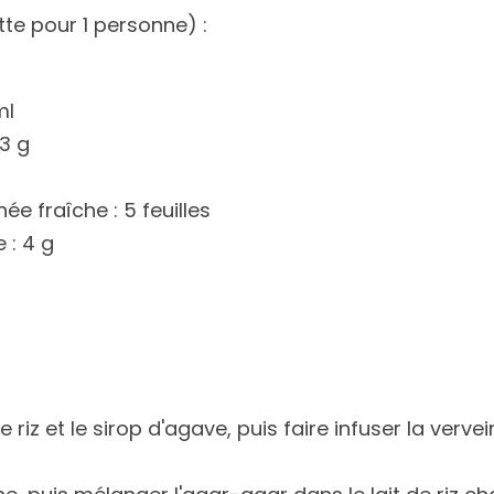
tte pour 1 personne) :
ml
 3 g
ée fraîche : 5 feuilles
e : 4 g
de riz et le sirop d'agave, puis faire infuser la verve