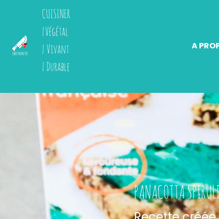
CUISINER 
|Végétal
A PROPOS
IMME
| Vivant 
| Durable 
PANACOTTA SPIRULI
Recette créée