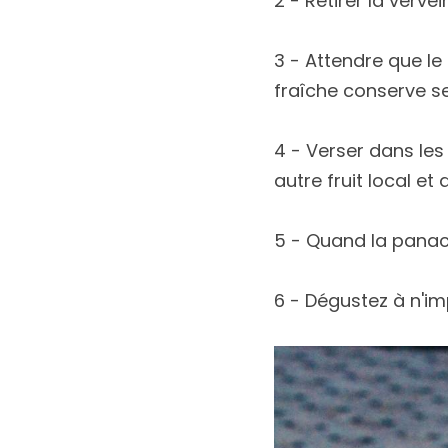
2 - Retirer la verve
3 - Attendre que le l
fraîche conserve s
4 - Verser dans les
autre fruit local et 
5 - Quand la panaco
6 - Dégustez à n'im