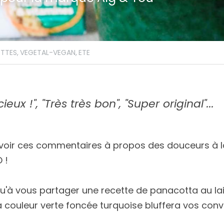
TTES,
VEGETAL-VEGAN,
ETE
eux !", "Très très bon", "Super original"... ​
evoir ces commentaires à propos des douceurs à la 
 !
'à vous partager une recette de panacotta au lait 
la couleur verte foncée turquoise bluffera vos conv