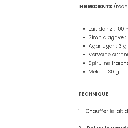
INGREDIENTS
 (rece
Lait de riz : 100 
Sirop d'agave :
Agar agar : 3 g
Verveine citronn
Spiruline fraîch
Melon : 30 g
TECHNIQUE
1 - Chauffer le lait 