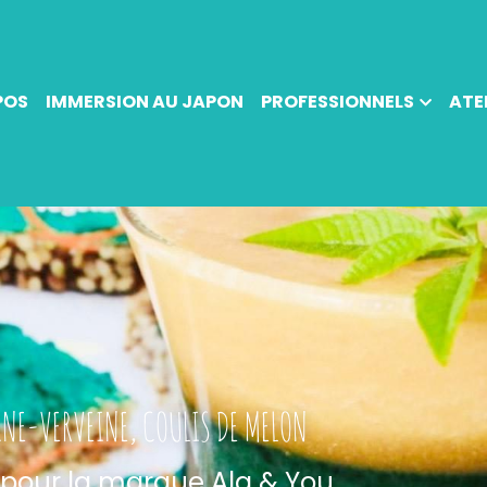
RSION AU JAPON
PROFESSIONNELS
ATELIERS
AVI
NE-VERVEINE, COULIS DE MELON
 pour la marque Alg & You