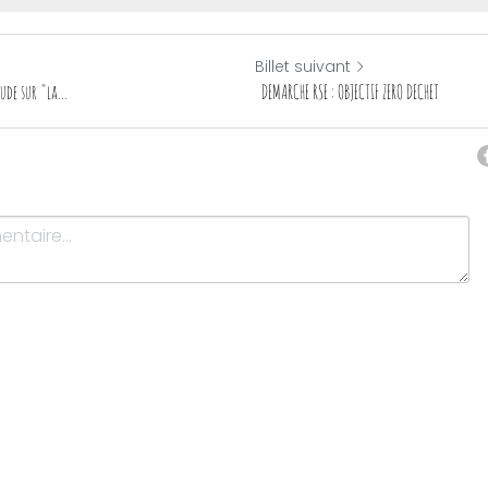
Billet suivant
ude sur "la...
DEMARCHE RSE : OBJECTIF ZERO DECHET
Annuler